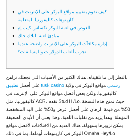
tư
كيف نقوم بتقييم مواقع البوكر على الإنترنت في
كازينوهات كاليفورنيا المتعلمة
الغوص في لعبة البوكر تكساس كيب إم
مبادئ لعبة البلاك جاك
và
إدارة مكافآت البوكر على الإنترنت واضحة عندما
تجرب ألعاب الدولارات والمسابقات؟
phát
بالنظر إلى ما تلقيناه، هناك الكثير من الأسباب التي تجعلك تراهن
تطبيق tusk casino رسمي
مواقع البوكر في ولاية
على أفضل
triển
كاليفورنيا. ولكن بعض أفضل مواقع البوكر على الإنترنت في
كاليفورنيا، مثل ACR، تقدم Stud Hi/Lo. حيث تمنح هذه النسخة
50% من قيمة الرهان على أفضل عرض و50% على اليد المنخفضة
المؤهلة. وهذا يزيد من تقلبات اللعبة، وهذا يعني أن الأيدي الضعيفة
An
يمكن تزويرها بسهولة.
هناك العديد من الاختلافات لأفضل مواقع
البوكر في كازينوهات أوماها، بما في ذلك Omaha Hey/Lo