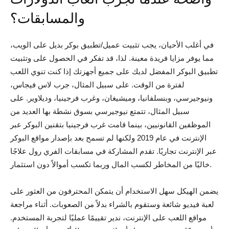
والمسابقات؟
في أغلب الأحيان، يجب تثبيت عميل/تطبيق بوكر بديل على الويب،
مما يوفر مزايا فريدة معينة. لذا، قد تفكر في الحصول على وتثبيت
تطبيق البوكر المفضل لديك على جميع أجهزتك إذا كنت تنوي اللعب
لفترة من الوقت. على سبيل المثال، جرب لاس فيجاس،
ونيوجيرسي، وبنسلفانيا، وميشيغان، وغرب فرجينيا، وديلاوير. على
سبيل المثال، تتمتع نيوجيرسي بسوق نشطة بها العديد من
الموظفين القانونيين، بينما قامت غرب فرجينيا بتقنين البوكر عبر
الإنترنت في عام 2019 ولكنها لم تسمح بعد بإصدار مواقع البوكر
عبر الإنترنت تجاريًا. تقدم المشاركة في مسابقات الفري رول علاجًا
خاليًا من المخاطر لكسب المال وربما تكسب أموالاً دون استثمار.
يضمن الهيكل سهل الاستخدام أن يتمكن المحترفون من العثور على
لعبة فيديو شائعة وستقوم بالشراء بدلاً من الصعوبات. أثناء مراجعة
مواقع اللعب على الإنترنت، ندير تقييمًا عمليًا لتجربة المستخدم.