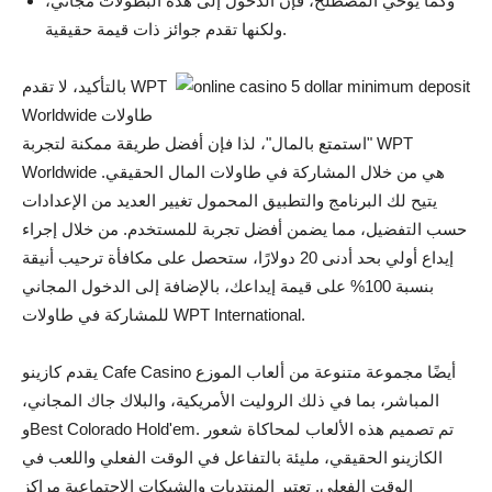
وكما يوحي المصطلح، فإن الدخول إلى هذه البطولات مجاني،
ولكنها تقدم جوائز ذات قيمة حقيقية.
بالتأكيد، لا تقدم WPT
Worldwide طاولات
"استمتع بالمال"، لذا فإن أفضل طريقة ممكنة لتجربة WPT
Worldwide هي من خلال المشاركة في طاولات المال الحقيقي.
يتيح لك البرنامج والتطبيق المحمول تغيير العديد من الإعدادات
حسب التفضيل، مما يضمن أفضل تجربة للمستخدم. من خلال إجراء
إيداع أولي بحد أدنى 20 دولارًا، ستحصل على مكافأة ترحيب أنيقة
بنسبة 100% على قيمة إيداعك، بالإضافة إلى الدخول المجاني
للمشاركة في طاولات WPT International.
يقدم كازينو Cafe Casino أيضًا مجموعة متنوعة من ألعاب الموزع
المباشر، بما في ذلك الروليت الأمريكية، والبلاك جاك المجاني،
وBest Colorado Hold'em. تم تصميم هذه الألعاب لمحاكاة شعور
الكازينو الحقيقي، مليئة بالتفاعل في الوقت الفعلي واللعب في
الوقت الفعلي. تعتبر المنتديات والشبكات الاجتماعية مراكز