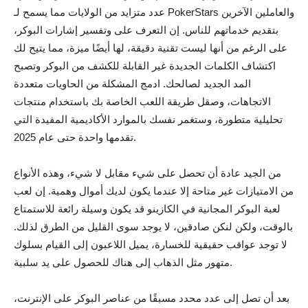
عدد متزايد من الولايات مما يسمح لـ PokerStars والعاملين الآخرين
بتقديم خدماتهم للناس. إن التعرف على وتفسير إشارات البوكر،
على الرغم من أنها ليست تقنية دقيقة، لها أيضًا ميزة، مما يتيح لك
اكتشاف الكلمات الجديدة غير القابلة للكشف من البوكر وتصبح
المد الجديد لصالحك. ادمج المشكلة من الحاويات متعددة
الاتجاهات، وصقل طريقة اللعب الخاصة بك باستخدام منتجات
تحليلية متطورة، وستغمر نفسك بالموارد الأكاديمية المفيدة التي
تقدمها واحدة حتى عام 2025.
من الجيد عادة أن تحصل على شيء مقابل لا شيء، وهذه الأنواع
من الامتيازات غير متاحة إلا عندما يكون لديك أموال وهمية. إن لعب
لعبة البوكر المجانية في الكازينو قد يكون وسيلة رائعة للاستمتاع
بالوقت، ولكن لنكن صادقين، لا يوجد سوى القليل من الطرق لذلك.
لا توجد عواقب حقيقية للخسارة، يميل اللاعبون إلى القيام بسلوك
متهور مثل الذهاب إلى هناك للحصول على يد سلبية.
بعد أن تصل إلى عدد محدد مسبقًا من عناصر البوكر على الإنترنت،