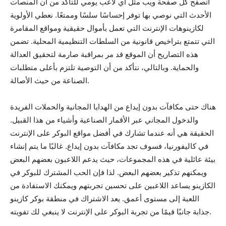
أتصفح كل صفحة ويب مثل أي لاعب يومي للتأكد من أن المنصات
الأحدث التي نوصي بها توفر إحساسًا سلسًا وممتعًا. نعطي الأولوية
لكازينوهات الإنترنت التي تعمل بأموال حقيقية ومواقع المقامرة
التي تتمتع بتراخيص قانونية من السلطات التنظيمية المحلية. تضمن
هذه التصاريح أن الموقع قد مر بمراقبة صارمة لتحقيق العدالة
والحماية. وبالتالي، نتأكد من أن التوصية تلتزم بأعلى متطلبات
الصناعة من حيث الأصالة.
هناك حتى مكافآت بدون إيداع من الهدايا المجانية والحملات الفريدة
والدخول المجاني عبر الأقمار الصناعية وأشياء من هذا القبيل.
الحقيقة هي أنه عندما تشارك في أفضل مواقع البوكر على الإنترنت
في كاليفورنيا، فسوف تجد مكافآت بدون إيداع. غالبًا ما يتم إنشاء
بيئة عائلية في هذه المجموعات، حيث يدعم اللاعبون بعضهم البعض
ويمكنهم تذكير بعضهم البعض. لذا فإن الحب المشترك للبوكر في
الكازينو يساعد اللاعبين على تحسين تجربتهم ويمكنك الاستفادة من
اللعبة إلى مستوى أعمق. يعد الاشتراك في منطقة بوكر كازينو
جذابة جانبًا قيمًا من تجربة البوكر على الإنترنت لا ينبغي لك تفويته.