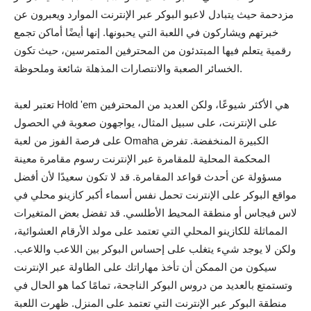
مزدحمة حيث يتبادل لاعبو البوكر عبر الإنترنت الموارد ويعبرون عن
خبرتهم ويشاركون في اللعبة التي يحبونها. إنها أيضًا أماكن تجمع
رقمية يتعلم فيها المبتدئون من المحترفين المتمرسين، حيث تكون
الخسائر الصعبة والانتصارات المذهلة شائعة وملحوظة.
تعتبر لعبة Hold 'em هي الأكثر شيوعًا، ولكن العديد من المحترفين
على الإنترنت، على سبيل المثال، يواجهون صعوبة في الحصول
على فرصة الفوز من لعبة Omaha الكبيرة المنخفضة. تفرض
المحكمة المحلية للمقامرة عبر الإنترنت رسوم مقامرة معينة
مسؤولة عن أحدث قواعد المقامرة. قد لا تكون سعيدًا لأن أفضل
مواقع البوكر على الإنترنت تحمل نفس أسماء أكبر كازينو محلي في
لاس فيجاس أو منطقة المحيط الأطلسي. قد تفضل بعض المتغيرات
المماثلة للكازينو المحلي التي تعتمد على مولد الأرقام العشوائية،
ولكن لا يوجد شيء يتغلب على إحساس البوكر بين اللاعب واللاعب.
سيكون من الممكن أن تأخذ مهاراتك على الطاولة عبر الإنترنت
وتستمتع بالعديد من دروس البوكر الناجحة، تمامًا كما هو الحال في
منطقة البوكر عبر الإنترنت التي تعتمد على المنزل. ظهرت اللعبة