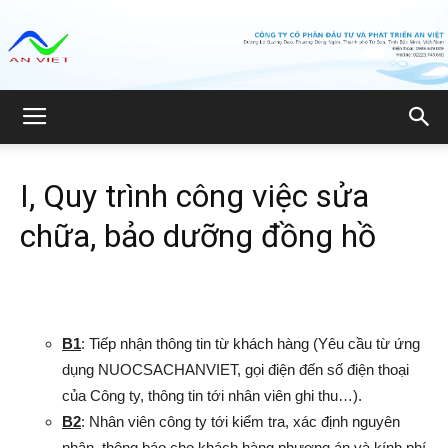
Công
I, Quy trình công việc sửa
ty
chữa, bảo dưỡng đồng hồ
CP
B1
: Tiếp nhận thông tin từ khách hàng (Yêu cầu từ ứng
dụng NUOCSACHANVIET, gọi điện đến số điện thoại
Đầu
của Công ty, thông tin tới nhân viên ghi thu…).
B2
: Nhân viên công ty tới kiểm tra, xác định nguyên
nhân, thông báo cho khách hàng phương án và kính phí