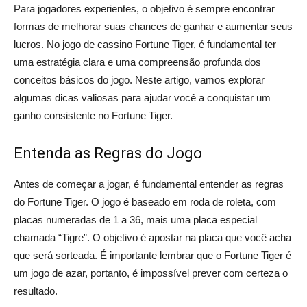
Para jogadores experientes, o objetivo é sempre encontrar
formas de melhorar suas chances de ganhar e aumentar seus
lucros. No jogo de cassino Fortune Tiger, é fundamental ter
uma estratégia clara e uma compreensão profunda dos
conceitos básicos do jogo. Neste artigo, vamos explorar
algumas dicas valiosas para ajudar você a conquistar um
ganho consistente no Fortune Tiger.
Entenda as Regras do Jogo
Antes de começar a jogar, é fundamental entender as regras
do Fortune Tiger. O jogo é baseado em roda de roleta, com
placas numeradas de 1 a 36, mais uma placa especial
chamada “Tigre”. O objetivo é apostar na placa que você acha
que será sorteada. É importante lembrar que o Fortune Tiger é
um jogo de azar, portanto, é impossível prever com certeza o
resultado.