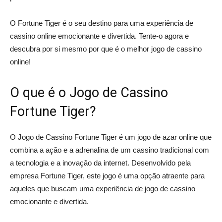
O Fortune Tiger é o seu destino para uma experiência de
cassino online emocionante e divertida. Tente-o agora e
descubra por si mesmo por que é o melhor jogo de cassino
online!
O que é o Jogo de Cassino
Fortune Tiger?
O Jogo de Cassino Fortune Tiger é um jogo de azar online que
combina a ação e a adrenalina de um cassino tradicional com
a tecnologia e a inovação da internet. Desenvolvido pela
empresa Fortune Tiger, este jogo é uma opção atraente para
aqueles que buscam uma experiência de jogo de cassino
emocionante e divertida.