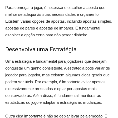
Para começar a jogar, é necessário escolher a aposta que
melhor se adequa às suas necessidades e orçamento.
Existem várias opções de apostas, incluindo apostas simples,
apostas de pares e apostas de impares. É fundamental
escolher a opção certa para não perder dinheiro.
Desenvolva uma Estratégia
Uma estratégia é fundamental para jogadores que desejam
conquistar um ganho consistente. A estratégia pode variar de
jogador para jogador, mas existem algumas dicas gerais que
podem ser úteis. Por exemplo, é importante evitar apostas
excessivamente arriscadas e optar por apostas mais
conservadoras. Além disso, é fundamental monitorar as
estatísticas do jogo e adaptar a estratégia às mudanças.
Outra dica importante é não se deixar levar pela emoção. É