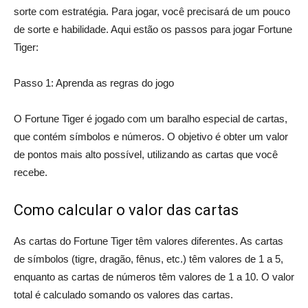
sorte com estratégia. Para jogar, você precisará de um pouco
de sorte e habilidade. Aqui estão os passos para jogar Fortune
Tiger:
Passo 1: Aprenda as regras do jogo
O Fortune Tiger é jogado com um baralho especial de cartas,
que contém símbolos e números. O objetivo é obter um valor
de pontos mais alto possível, utilizando as cartas que você
recebe.
Como calcular o valor das cartas
As cartas do Fortune Tiger têm valores diferentes. As cartas
de símbolos (tigre, dragão, fênus, etc.) têm valores de 1 a 5,
enquanto as cartas de números têm valores de 1 a 10. O valor
total é calculado somando os valores das cartas.