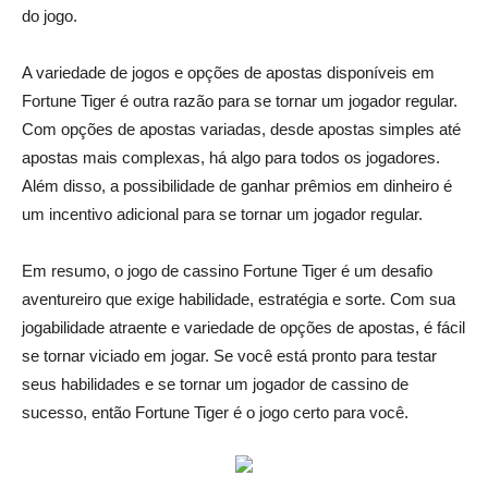
do jogo.
A variedade de jogos e opções de apostas disponíveis em
Fortune Tiger é outra razão para se tornar um jogador regular.
Com opções de apostas variadas, desde apostas simples até
apostas mais complexas, há algo para todos os jogadores.
Além disso, a possibilidade de ganhar prêmios em dinheiro é
um incentivo adicional para se tornar um jogador regular.
Em resumo, o jogo de cassino Fortune Tiger é um desafio
aventureiro que exige habilidade, estratégia e sorte. Com sua
jogabilidade atraente e variedade de opções de apostas, é fácil
se tornar viciado em jogar. Se você está pronto para testar
seus habilidades e se tornar um jogador de cassino de
sucesso, então Fortune Tiger é o jogo certo para você.