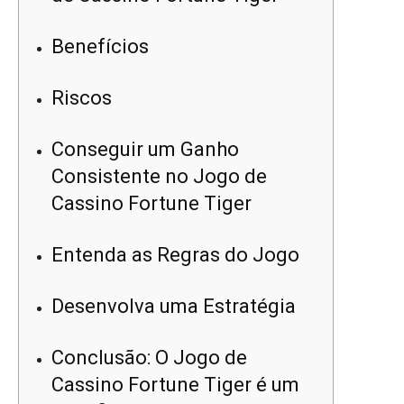
Việt
Benefícios
Riscos
Conseguir um Ganho
Consistente no Jogo de
Cassino Fortune Tiger
Entenda as Regras do Jogo
Desenvolva uma Estratégia
Conclusão: O Jogo de
Cassino Fortune Tiger é um