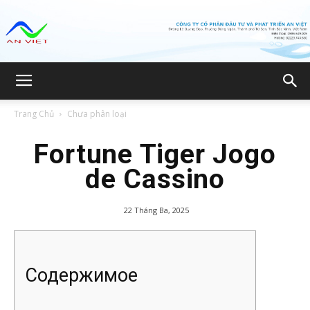
Công
Trang Chủ
Chưa phân loại
ty
Fortune Tiger Jogo
de Cassino
CP
22 Tháng Ba, 2025
Đầu
Содержимое