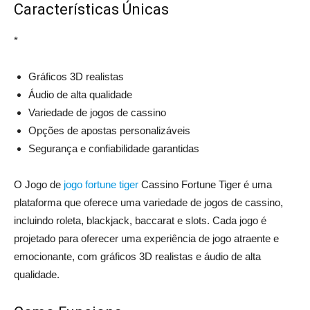
Características Únicas
*
Gráficos 3D realistas
Áudio de alta qualidade
Variedade de jogos de cassino
Opções de apostas personalizáveis
Segurança e confiabilidade garantidas
O Jogo de
jogo fortune tiger
Cassino Fortune Tiger é uma
plataforma que oferece uma variedade de jogos de cassino,
incluindo roleta, blackjack, baccarat e slots. Cada jogo é
projetado para oferecer uma experiência de jogo atraente e
emocionante, com gráficos 3D realistas e áudio de alta
qualidade.