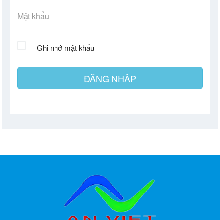
tư
Ghi nhớ mật khẩu
và
ĐĂNG NHẬP
phát
triển
An