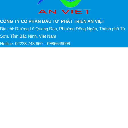
tư
CÔNG TY CỔ PHẦN ĐẦU TƯ PHÁT TRIỂN AN VIỆT
Địa chỉ: Đường Lê Quang Đạo, Phường Đông Ngàn, Thành phố Từ
và
Sơn, Tỉnh Bắc Ninh, Việt Nam
Hotline:
02223.743.660 – 0986649009
phát
triển
An