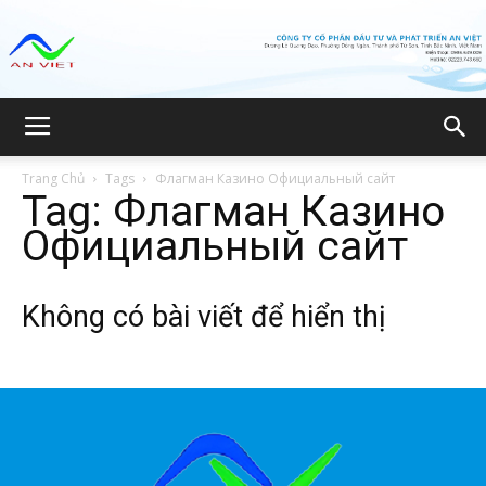
Công
Trang Chủ
Tags
Флагман Казино Официальный сайт
Tag: Флагман Казино
ty
Официальный сайт
Không có bài viết để hiển thị
CP
Đầu